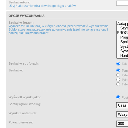
Szukaj autora:
Użyj * jako zamiennika dowolnego ciągu znaków.
OPCJE WYSZUKIWANIA
Szukaj w forach:
Wybierz forum lub fora, w których chcesz przeprowadzić wyszukiwanie.
Subfora zostaną przeszukanie automatycznie jeżeli nie wyłączysz opcji
poniżej “szukaj w subforach“.
Szukaj w subforach:
Tak
Szukaj w:
Tema
Tylk
Tylk
Tylk
Wyświetl wyniki jako:
Post
Sortuj wyniki według:
Wyniki z ostatnich:
Pokaż pierwsze: