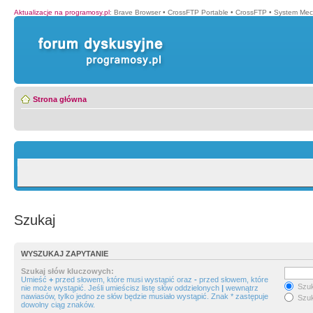
Aktualizacje na programosy.pl
:
Brave Browser
•
CrossFTP Portable
•
CrossFTP
•
System Mec
Strona główna
Szukaj
WYSZUKAJ ZAPYTANIE
Szukaj słów kluczowych:
Umieść
+
przed słowem, które musi wystąpić oraz
-
przed słowem, które
Szuk
nie może wystąpić. Jeśli umieścisz listę słów oddzielonych
|
wewnątrz
nawiasów, tylko jedno ze słów będzie musiało wystąpić. Znak * zastępuje
Szuk
dowolny ciąg znaków.