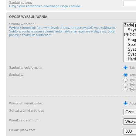
Szukaj autora:
Użyj * jako zamiennika dowolnego ciągu znaków.
OPCJE WYSZUKIWANIA
Szukaj w forach:
Wybierz forum lub fora, w których chcesz przeprowadzić wyszukiwanie.
Subfora zostaną przeszukanie automatycznie jeżeli nie wyłączysz opcji
poniżej “szukaj w subforach“.
Szukaj w subforach:
Tak
Szukaj w:
Tema
Tylk
Tylk
Tylk
Wyświetl wyniki jako:
Post
Sortuj wyniki według:
Wyniki z ostatnich:
Pokaż pierwsze: