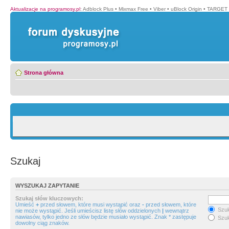
Aktualizacje na programosy.pl
:
Adblock Plus
•
Mixmax Free
•
Viber
•
uBlock Origin
•
TARGET 
Strona główna
Szukaj
WYSZUKAJ ZAPYTANIE
Szukaj słów kluczowych:
Umieść
+
przed słowem, które musi wystąpić oraz
-
przed słowem, które
Szuk
nie może wystąpić. Jeśli umieścisz listę słów oddzielonych
|
wewnątrz
nawiasów, tylko jedno ze słów będzie musiało wystąpić. Znak * zastępuje
Szuk
dowolny ciąg znaków.