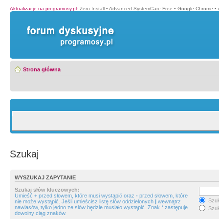
Aktualizacje na programosy.pl
:
Zero Install
•
Advanced SystemCare Free
•
Google Chrome
•
Strona główna
Szukaj
WYSZUKAJ ZAPYTANIE
Szukaj słów kluczowych:
Umieść
+
przed słowem, które musi wystąpić oraz
-
przed słowem, które
Szuk
nie może wystąpić. Jeśli umieścisz listę słów oddzielonych
|
wewnątrz
nawiasów, tylko jedno ze słów będzie musiało wystąpić. Znak * zastępuje
Szuk
dowolny ciąg znaków.