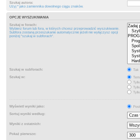
Szukaj autora:
Użyj * jako zamiennika dowolnego ciągu znaków.
OPCJE WYSZUKIWANIA
Szukaj w forach:
Wybierz forum lub fora, w których chcesz przeprowadzić wyszukiwanie.
Subfora zostaną przeszukanie automatycznie jeżeli nie wyłączysz opcji
poniżej “szukaj w subforach“.
Szukaj w subforach:
Tak
Szukaj w:
Tema
Tylk
Tylk
Tylk
Wyświetl wyniki jako:
Post
Sortuj wyniki według:
Wyniki z ostatnich:
Pokaż pierwsze: