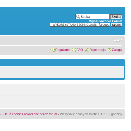
Wyszukiwarka Forum
Regulamin
FAQ
Rejestracja
Zaloguj
a
•
Usuń cookies utworzone przez forum
• Wszystkie czasy w strefie UTC + 2 godziny