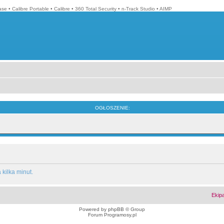
ase
•
Calibre Portable
•
Calibre
•
360 Total Security
•
n-Track Studio
•
AIMP
OGŁOSZENIE:
kilka minut.
Ekip
Powered by
phpBB
© Group
Forum Programosy.pl