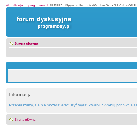
Aktualizacje na programosy.pl
:
SUPERAntiSpyware Free
•
MailWasher Pro
•
GS-Calc
•
GS-B
Strona główna
Informacja
Przepraszamy, ale nie możesz teraz użyć wyszukiwarki. Spróbuj ponownie za 
Strona główna