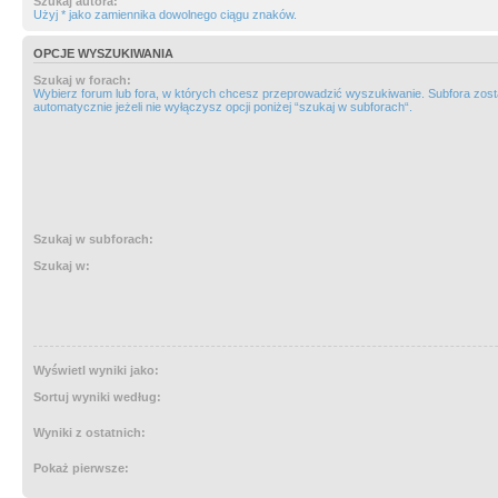
Szukaj autora:
Użyj * jako zamiennika dowolnego ciągu znaków.
OPCJE WYSZUKIWANIA
Szukaj w forach:
Wybierz forum lub fora, w których chcesz przeprowadzić wyszukiwanie. Subfora zos
automatycznie jeżeli nie wyłączysz opcji poniżej “szukaj w subforach“.
Szukaj w subforach:
Szukaj w:
Wyświetl wyniki jako:
Sortuj wyniki według:
Wyniki z ostatnich:
Pokaż pierwsze: