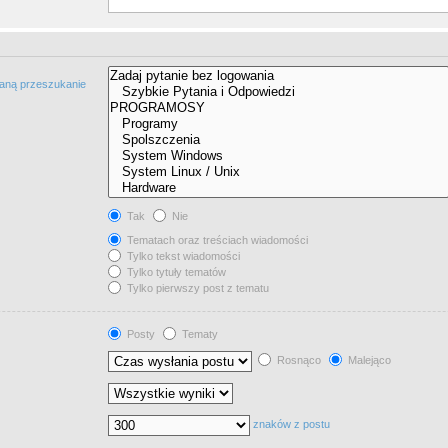
taną przeszukanie
Tak
Nie
Tematach oraz treściach wiadomości
Tylko tekst wiadomości
Tylko tytuły tematów
Tylko pierwszy post z tematu
Posty
Tematy
Rosnąco
Malejąco
znaków z postu