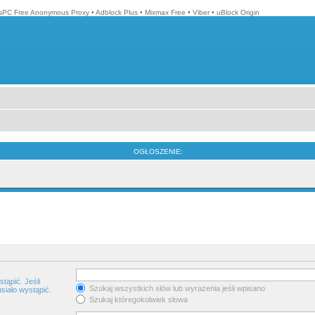
isPC Free Anonymous Proxy
•
Adblock Plus
•
Mixmax Free
•
Viber
•
uBlock Origin
OGŁOSZENIE:
tąpić. Jeśli
Szukaj wszystkich słów lub wyrażenia jeśli wpisano
siało wystąpić.
Szukaj któregokolwiek słowa