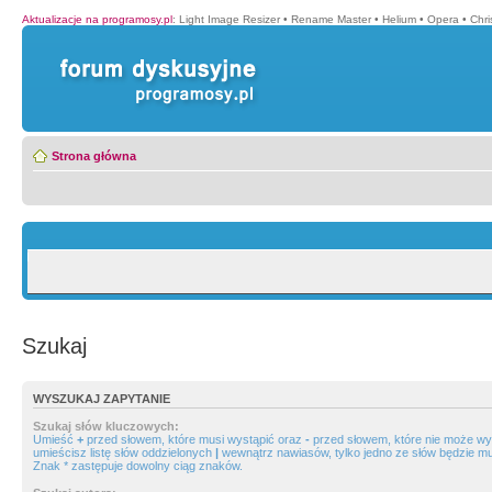
Aktualizacje na programosy.pl
:
Light Image Resizer
•
Rename Master
•
Helium
•
Opera
•
Chr
Strona główna
Szukaj
WYSZUKAJ ZAPYTANIE
Szukaj słów kluczowych:
Umieść
+
przed słowem, które musi wystąpić oraz
-
przed słowem, które nie może wys
umieścisz listę słów oddzielonych
|
wewnątrz nawiasów, tylko jedno ze słów będzie mu
Znak * zastępuje dowolny ciąg znaków.