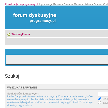
Aktualizacje na programosy.pl
:
Light Image Resizer
•
Rename Master
•
Helium
•
Opera
•
Chr
Strona główna
Szukaj
WYSZUKAJ ZAPYTANIE
Szukaj słów kluczowych:
Umieść
+
przed słowem, które musi wystąpić oraz
-
przed słowem, które
Szuk
nie może wystąpić. Jeśli umieścisz listę słów oddzielonych
|
wewnątrz
nawiasów, tylko jedno ze słów będzie musiało wystąpić. Znak * zastępuje
Szuk
dowolny ciąg znaków.