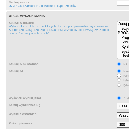
Szukaj autora:
Użyj * jako zamiennika dowolnego ciągu znaków.
OPCJE WYSZUKIWANIA
Szukaj w forach:
Wybierz forum lub fora, w których chcesz przeprowadzić wyszukiwanie.
Subfora zostaną przeszukanie automatycznie jeżeli nie wyłączysz opcji
poniżej “szukaj w subforach“.
Szukaj w subforach:
Tak
Szukaj w:
Tema
Tylk
Tylk
Tylk
Wyświetl wyniki jako:
Post
Sortuj wyniki według:
Wyniki z ostatnich:
Pokaż pierwsze: