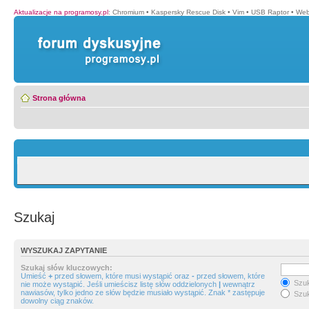
Aktualizacje na programosy.pl
:
Chromium
•
Kaspersky Rescue Disk
•
Vim
•
USB Raptor
•
Web
Strona główna
Szukaj
WYSZUKAJ ZAPYTANIE
Szukaj słów kluczowych:
Umieść
+
przed słowem, które musi wystąpić oraz
-
przed słowem, które
Szuk
nie może wystąpić. Jeśli umieścisz listę słów oddzielonych
|
wewnątrz
nawiasów, tylko jedno ze słów będzie musiało wystąpić. Znak * zastępuje
Szuk
dowolny ciąg znaków.