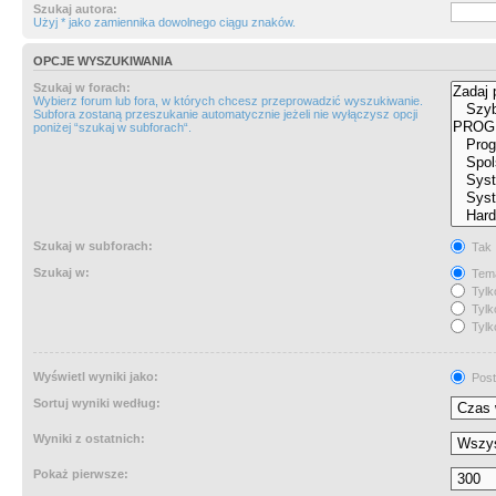
Szukaj autora:
Użyj * jako zamiennika dowolnego ciągu znaków.
OPCJE WYSZUKIWANIA
Szukaj w forach:
Wybierz forum lub fora, w których chcesz przeprowadzić wyszukiwanie.
Subfora zostaną przeszukanie automatycznie jeżeli nie wyłączysz opcji
poniżej “szukaj w subforach“.
Szukaj w subforach:
Tak
Szukaj w:
Tema
Tylk
Tylk
Tylk
Wyświetl wyniki jako:
Post
Sortuj wyniki według:
Wyniki z ostatnich:
Pokaż pierwsze: