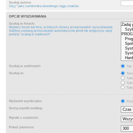
Szukaj autora:
Użyj * jako zamiennika dowolnego ciągu znaków.
OPCJE WYSZUKIWANIA
Szukaj w forach:
Wybierz forum lub fora, w których chcesz przeprowadzić wyszukiwanie.
Subfora zostaną przeszukanie automatycznie jeżeli nie wyłączysz opcji
poniżej “szukaj w subforach“.
Szukaj w subforach:
Tak
Szukaj w:
Tema
Tylk
Tylk
Tylk
Wyświetl wyniki jako:
Post
Sortuj wyniki według:
Wyniki z ostatnich:
Pokaż pierwsze: