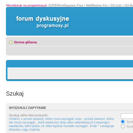
Aktualizacje na programosy.pl
:
SUPERAntiSpyware Free
•
MailWasher Pro
•
GS-Calc
•
GS-B
Strona główna
Szukaj
WYSZUKAJ ZAPYTANIE
Szukaj słów kluczowych:
Umieść
+
przed słowem, które musi wystąpić oraz
-
przed słowem, które
Szuk
nie może wystąpić. Jeśli umieścisz listę słów oddzielonych
|
wewnątrz
nawiasów, tylko jedno ze słów będzie musiało wystąpić. Znak * zastępuje
Szuk
dowolny ciąg znaków.