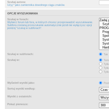
Szukaj autora:
Użyj * jako zamiennika dowolnego ciągu znaków.
OPCJE WYSZUKIWANIA
Szukaj w forach:
Wybierz forum lub fora, w których chcesz przeprowadzić wyszukiwanie.
Subfora zostaną przeszukanie automatycznie jeżeli nie wyłączysz opcji
poniżej “szukaj w subforach“.
Szukaj w subforach:
Tak
Szukaj w:
Tema
Tylk
Tylk
Tylk
Wyświetl wyniki jako:
Post
Sortuj wyniki według:
Wyniki z ostatnich:
Pokaż pierwsze: