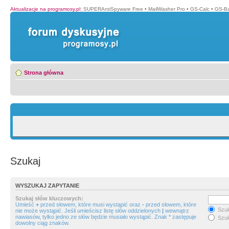
Aktualizacje na programosy.pl
:
SUPERAntiSpyware Free
•
MailWasher Pro
•
GS-Calc
•
GS-B
Strona główna
Szukaj
WYSZUKAJ ZAPYTANIE
Szukaj słów kluczowych:
Umieść
+
przed słowem, które musi wystąpić oraz
-
przed słowem, które
Szuk
nie może wystąpić. Jeśli umieścisz listę słów oddzielonych
|
wewnątrz
nawiasów, tylko jedno ze słów będzie musiało wystąpić. Znak * zastępuje
Szuk
dowolny ciąg znaków.