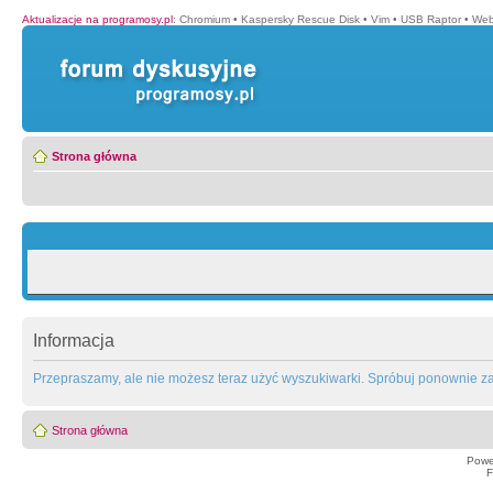
Aktualizacje na programosy.pl
:
Chromium
•
Kaspersky Rescue Disk
•
Vim
•
USB Raptor
•
Web
Strona główna
Informacja
Przepraszamy, ale nie możesz teraz użyć wyszukiwarki. Spróbuj ponownie za 
Strona główna
Powe
F