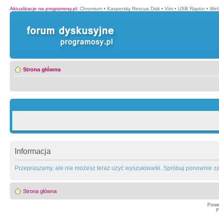
Aktualizacje na programosy.pl
:
Chromium
•
Kaspersky Rescue Disk
•
Vim
•
USB Raptor
•
Web
Strona główna
Informacja
Przepraszamy, ale nie możesz teraz użyć wyszukiwarki. Spróbuj ponownie za 
Strona główna
Powe
F