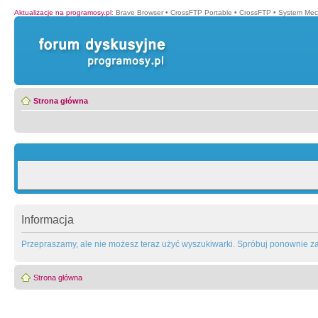
Aktualizacje na programosy.pl
:
Brave Browser
•
CrossFTP Portable
•
CrossFTP
•
System Mec
Strona główna
Informacja
Przepraszamy, ale nie możesz teraz użyć wyszukiwarki. Spróbuj ponownie za 
Strona główna