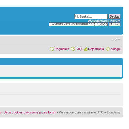
Wyszukiwarka Forum
Regulamin
FAQ
Rejestracja
Zaloguj
a
•
Usuń cookies utworzone przez forum
• Wszystkie czasy w strefie UTC + 2 godziny