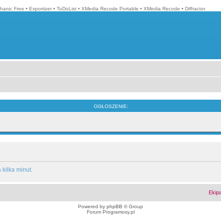
hanic Free
•
Exportizer
•
ToDoList
•
XMedia Recode Portable
•
XMedia Recode
•
Diffractor
OGŁOSZENIE:
kilka minut.
Ekip
Powered by
phpBB
© Group
Forum Programosy.pl