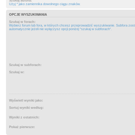
Szukaj autora:
Użyj * jako zamiennika dowolnego ciągu znaków.
OPCJE WYSZUKIWANIA
Szukaj w forach:
Wybierz forum lub fora, w których chcesz przeprowadzić wyszukiwanie. Subfora zos
automatycznie jeżeli nie wyłączysz opcji poniżej “szukaj w subforach“.
Szukaj w subforach:
Szukaj w:
Wyświetl wyniki jako:
Sortuj wyniki według:
Wyniki z ostatnich:
Pokaż pierwsze: