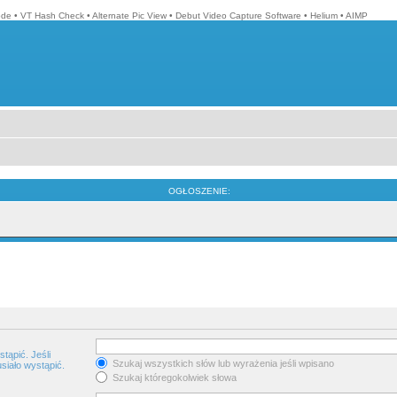
ode
•
VT Hash Check
•
Alternate Pic View
•
Debut Video Capture Software
•
Helium
•
AIMP
OGŁOSZENIE:
tąpić. Jeśli
Szukaj wszystkich słów lub wyrażenia jeśli wpisano
siało wystąpić.
Szukaj któregokolwiek słowa