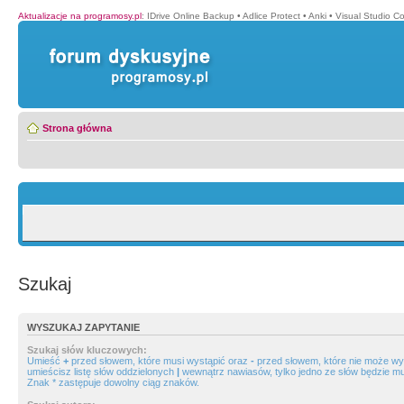
Aktualizacje na programosy.pl
:
IDrive Online Backup
•
Adlice Protect
•
Anki
•
Visual Studio C
Strona główna
Szukaj
WYSZUKAJ ZAPYTANIE
Szukaj słów kluczowych:
Umieść
+
przed słowem, które musi wystąpić oraz
-
przed słowem, które nie może wys
umieścisz listę słów oddzielonych
|
wewnątrz nawiasów, tylko jedno ze słów będzie mu
Znak * zastępuje dowolny ciąg znaków.