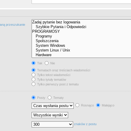
taną przeszukanie
Tak
Nie
Tematach oraz treściach wiadomości
Tylko tekst wiadomości
Tylko tytuły tematów
Tylko pierwszy post z tematu
Posty
Tematy
Rosnąco
Malejąco
znaków z postu