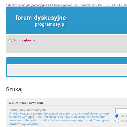
Aktualizacje na programosy.pl
:
SUPERAntiSpyware Free
•
MailWasher Pro
•
GS-Calc
•
GS-B
Strona główna
Szukaj
WYSZUKAJ ZAPYTANIE
Szukaj słów kluczowych:
Umieść
+
przed słowem, które musi wystąpić oraz
-
przed słowem, które
Szuk
nie może wystąpić. Jeśli umieścisz listę słów oddzielonych
|
wewnątrz
nawiasów, tylko jedno ze słów będzie musiało wystąpić. Znak * zastępuje
Szuk
dowolny ciąg znaków.