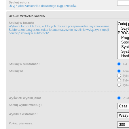
Szukaj autora:
Użyj * jako zamiennika dowolnego ciągu znaków.
OPCJE WYSZUKIWANIA
Szukaj w forach:
Wybierz forum lub fora, w których chcesz przeprowadzić wyszukiwanie.
Subfora zostaną przeszukanie automatycznie jeżeli nie wyłączysz opcji
poniżej “szukaj w subforach“.
Szukaj w subforach:
Tak
Szukaj w:
Tema
Tylk
Tylk
Tylk
Wyświetl wyniki jako:
Post
Sortuj wyniki według:
Wyniki z ostatnich:
Pokaż pierwsze: