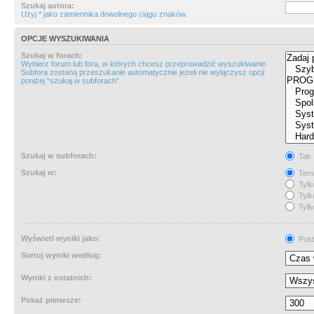
Szukaj autora:
Użyj * jako zamiennika dowolnego ciągu znaków.
OPCJE WYSZUKIWANIA
Szukaj w forach:
Wybierz forum lub fora, w których chcesz przeprowadzić wyszukiwanie.
Subfora zostaną przeszukanie automatycznie jeżeli nie wyłączysz opcji
poniżej “szukaj w subforach“.
Szukaj w subforach:
Tak
Szukaj w:
Tema
Tylk
Tylk
Tylk
Wyświetl wyniki jako:
Post
Sortuj wyniki według:
Wyniki z ostatnich:
Pokaż pierwsze: