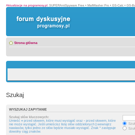
Aktualizacje na programosy.pl
:
SUPERAntiSpyware Free
•
MailWasher Pro
•
GS-Calc
•
GS-B
Strona główna
Szukaj
WYSZUKAJ ZAPYTANIE
Szukaj słów kluczowych:
Umieść
+
przed słowem, które musi wystąpić oraz
-
przed słowem, które
Szuk
nie może wystąpić. Jeśli umieścisz listę słów oddzielonych
|
wewnątrz
nawiasów, tylko jedno ze słów będzie musiało wystąpić. Znak * zastępuje
Szuk
dowolny ciąg znaków.