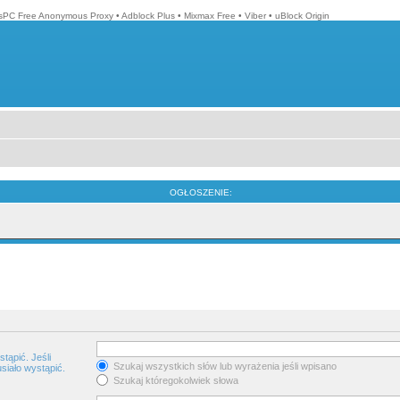
isPC Free Anonymous Proxy
•
Adblock Plus
•
Mixmax Free
•
Viber
•
uBlock Origin
OGŁOSZENIE:
tąpić. Jeśli
Szukaj wszystkich słów lub wyrażenia jeśli wpisano
siało wystąpić.
Szukaj któregokolwiek słowa