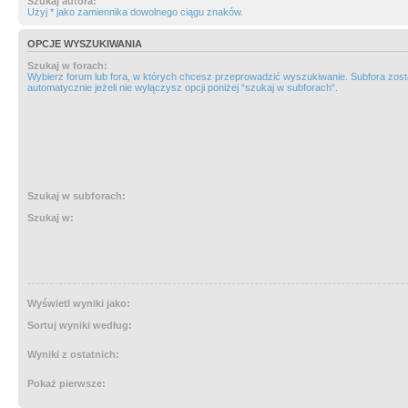
Szukaj autora:
Użyj * jako zamiennika dowolnego ciągu znaków.
OPCJE WYSZUKIWANIA
Szukaj w forach:
Wybierz forum lub fora, w których chcesz przeprowadzić wyszukiwanie. Subfora zos
automatycznie jeżeli nie wyłączysz opcji poniżej “szukaj w subforach“.
Szukaj w subforach:
Szukaj w:
Wyświetl wyniki jako:
Sortuj wyniki według:
Wyniki z ostatnich:
Pokaż pierwsze: