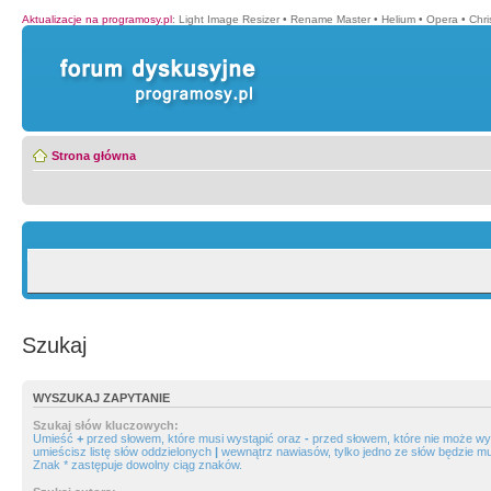
Aktualizacje na programosy.pl
:
Light Image Resizer
•
Rename Master
•
Helium
•
Opera
•
Chr
Strona główna
Szukaj
WYSZUKAJ ZAPYTANIE
Szukaj słów kluczowych:
Umieść
+
przed słowem, które musi wystąpić oraz
-
przed słowem, które nie może wys
umieścisz listę słów oddzielonych
|
wewnątrz nawiasów, tylko jedno ze słów będzie mu
Znak * zastępuje dowolny ciąg znaków.