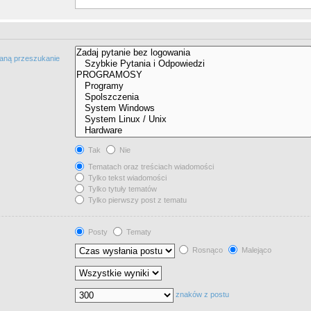
taną przeszukanie
Tak
Nie
Tematach oraz treściach wiadomości
Tylko tekst wiadomości
Tylko tytuły tematów
Tylko pierwszy post z tematu
Posty
Tematy
Rosnąco
Malejąco
znaków z postu