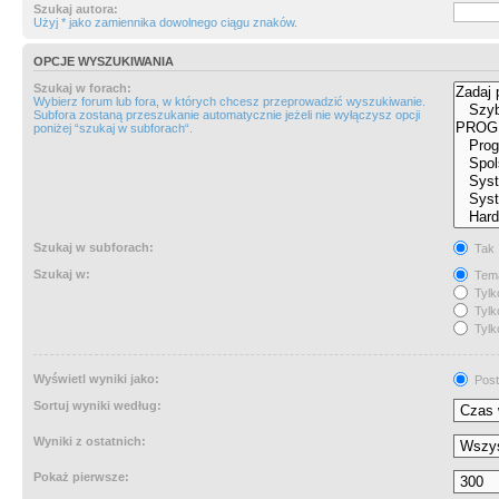
Szukaj autora:
Użyj * jako zamiennika dowolnego ciągu znaków.
OPCJE WYSZUKIWANIA
Szukaj w forach:
Wybierz forum lub fora, w których chcesz przeprowadzić wyszukiwanie.
Subfora zostaną przeszukanie automatycznie jeżeli nie wyłączysz opcji
poniżej “szukaj w subforach“.
Szukaj w subforach:
Tak
Szukaj w:
Tema
Tylk
Tylk
Tylk
Wyświetl wyniki jako:
Post
Sortuj wyniki według:
Wyniki z ostatnich:
Pokaż pierwsze: