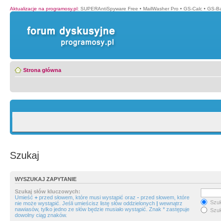
Aktualizacje na programosy.pl
:
SUPERAntiSpyware Free
•
MailWasher Pro
•
GS-Calc
•
GS-B
Strona główna
Szukaj
WYSZUKAJ ZAPYTANIE
Szukaj słów kluczowych:
Umieść
+
przed słowem, które musi wystąpić oraz
-
przed słowem, które
Szuk
nie może wystąpić. Jeśli umieścisz listę słów oddzielonych
|
wewnątrz
nawiasów, tylko jedno ze słów będzie musiało wystąpić. Znak * zastępuje
Szuk
dowolny ciąg znaków.