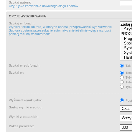
Szukaj autora:
Użyj * jako zamiennika dowolnego ciągu znaków.
OPCJE WYSZUKIWANIA
Szukaj w forach:
Wybierz forum lub fora, w których chcesz przeprowadzić wyszukiwanie.
Subfora zostaną przeszukanie automatycznie jeżeli nie wyłączysz opcji
poniżej “szukaj w subforach“.
Szukaj w subforach:
Tak
Szukaj w:
Tema
Tylk
Tylk
Tylk
Wyświetl wyniki jako:
Post
Sortuj wyniki według:
Wyniki z ostatnich:
Pokaż pierwsze: