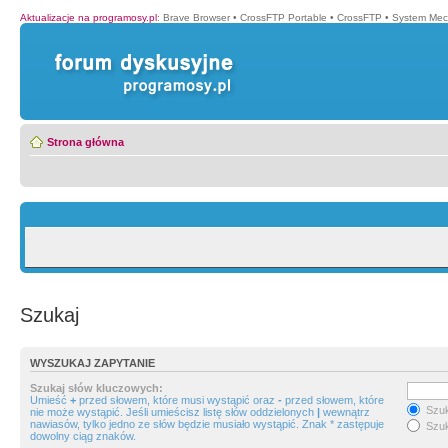
Aktualizacje na programosy.pl
:
Brave Browser
•
CrossFTP Portable
•
CrossFTP
•
System Mec
Strona główna
Szukaj
WYSZUKAJ ZAPYTANIE
Szukaj słów kluczowych:
Umieść
+
przed słowem, które musi wystąpić oraz
-
przed słowem, które
Szuk
nie może wystąpić. Jeśli umieścisz listę słów oddzielonych
|
wewnątrz
nawiasów, tylko jedno ze słów będzie musiało wystąpić. Znak * zastępuje
Szuk
dowolny ciąg znaków.