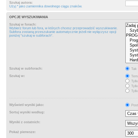
Szukaj autora:
Użyj * jako zamiennika dowolnego ciągu znaków.
OPCJE WYSZUKIWANIA
Szukaj w forach:
Wybierz forum lub fora, w których chcesz przeprowadzić wyszukiwanie.
Subfora zostaną przeszukanie automatycznie jeżeli nie wyłączysz opcji
poniżej “szukaj w subforach“.
Szukaj w subforach:
Tak
Szukaj w:
Tema
Tylk
Tylk
Tylk
Wyświetl wyniki jako:
Post
Sortuj wyniki według:
Wyniki z ostatnich:
Pokaż pierwsze: