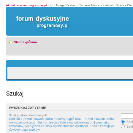
Aktualizacje na programosy.pl
:
Light Image Resizer
•
Rename Master
•
Helium
•
Opera
•
Chr
Strona główna
Szukaj
WYSZUKAJ ZAPYTANIE
Szukaj słów kluczowych:
Umieść
+
przed słowem, które musi wystąpić oraz
-
przed słowem, które
Szuk
nie może wystąpić. Jeśli umieścisz listę słów oddzielonych
|
wewnątrz
nawiasów, tylko jedno ze słów będzie musiało wystąpić. Znak * zastępuje
Szuk
dowolny ciąg znaków.