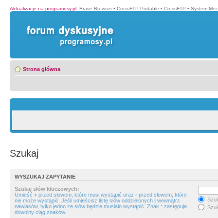
Aktualizacje na programosy.pl
:
Brave Browser
•
CrossFTP Portable
•
CrossFTP
•
System Mec
Strona główna
Szukaj
WYSZUKAJ ZAPYTANIE
Szukaj słów kluczowych:
Umieść
+
przed słowem, które musi wystąpić oraz
-
przed słowem, które
Szuk
nie może wystąpić. Jeśli umieścisz listę słów oddzielonych
|
wewnątrz
nawiasów, tylko jedno ze słów będzie musiało wystąpić. Znak * zastępuje
Szuk
dowolny ciąg znaków.