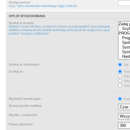
Szukaj autora:
Użyj * jako zamiennika dowolnego ciągu znaków.
OPCJE WYSZUKIWANIA
Szukaj w forach:
Wybierz forum lub fora, w których chcesz przeprowadzić wyszukiwanie.
Subfora zostaną przeszukanie automatycznie jeżeli nie wyłączysz opcji
poniżej “szukaj w subforach“.
Szukaj w subforach:
Tak
Szukaj w:
Tema
Tylk
Tylk
Tylk
Wyświetl wyniki jako:
Post
Sortuj wyniki według:
Wyniki z ostatnich:
Pokaż pierwsze: