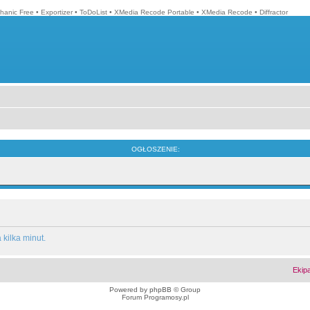
hanic Free
•
Exportizer
•
ToDoList
•
XMedia Recode Portable
•
XMedia Recode
•
Diffractor
OGŁOSZENIE:
kilka minut.
Ekip
Powered by
phpBB
© Group
Forum Programosy.pl