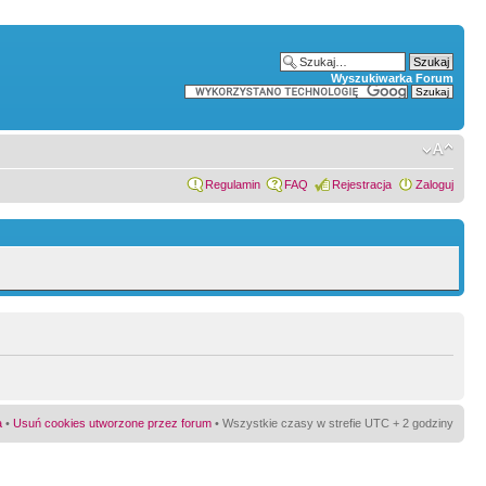
Wyszukiwarka Forum
Regulamin
FAQ
Rejestracja
Zaloguj
a
•
Usuń cookies utworzone przez forum
• Wszystkie czasy w strefie UTC + 2 godziny