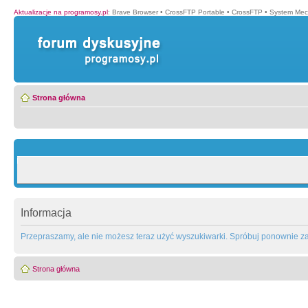
Aktualizacje na programosy.pl
:
Brave Browser
•
CrossFTP Portable
•
CrossFTP
•
System Mec
Strona główna
Informacja
Przepraszamy, ale nie możesz teraz użyć wyszukiwarki. Spróbuj ponownie za 
Strona główna