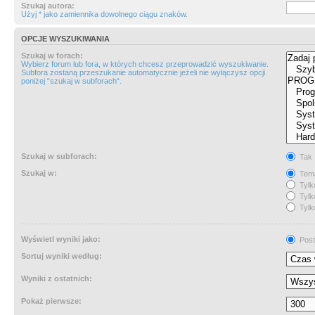
Szukaj autora:
Użyj * jako zamiennika dowolnego ciągu znaków.
OPCJE WYSZUKIWANIA
Szukaj w forach:
Wybierz forum lub fora, w których chcesz przeprowadzić wyszukiwanie.
Subfora zostaną przeszukanie automatycznie jeżeli nie wyłączysz opcji
poniżej “szukaj w subforach“.
Szukaj w subforach:
Tak
Szukaj w:
Tema
Tylk
Tylk
Tylk
Wyświetl wyniki jako:
Post
Sortuj wyniki według:
Wyniki z ostatnich:
Pokaż pierwsze: