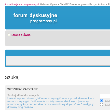
Aktualizacje na programosy.pl
:
Helium
•
Opera
•
ChrisPC Free Anonymous Proxy
•
Adblock P
Strona główna
Szukaj
WYSZUKAJ ZAPYTANIE
Szukaj słów kluczowych:
Umieść
+
przed słowem, które musi wystąpić oraz
-
przed słowem, które
Szuk
nie może wystąpić. Jeśli umieścisz listę słów oddzielonych
|
wewnątrz
nawiasów, tylko jedno ze słów będzie musiało wystąpić. Znak * zastępuje
Szuk
dowolny ciąg znaków.