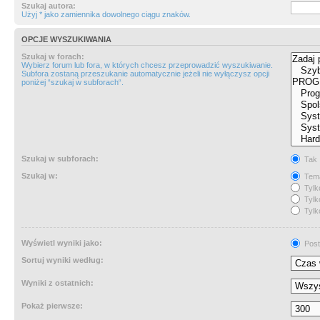
Szukaj autora:
Użyj * jako zamiennika dowolnego ciągu znaków.
OPCJE WYSZUKIWANIA
Szukaj w forach:
Wybierz forum lub fora, w których chcesz przeprowadzić wyszukiwanie.
Subfora zostaną przeszukanie automatycznie jeżeli nie wyłączysz opcji
poniżej “szukaj w subforach“.
Szukaj w subforach:
Tak
Szukaj w:
Tema
Tylk
Tylk
Tylk
Wyświetl wyniki jako:
Post
Sortuj wyniki według:
Wyniki z ostatnich:
Pokaż pierwsze: