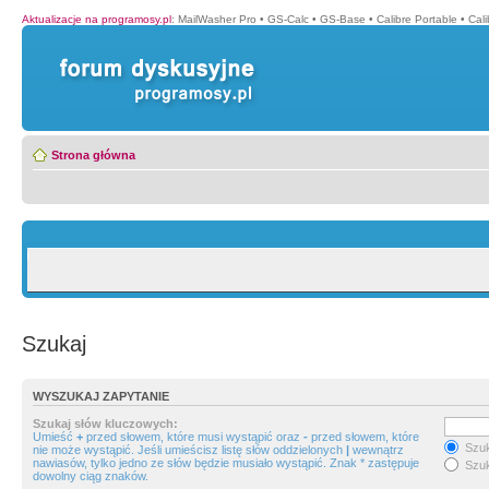
Aktualizacje na programosy.pl
:
MailWasher Pro
•
GS-Calc
•
GS-Base
•
Calibre Portable
•
Cali
Strona główna
Szukaj
WYSZUKAJ ZAPYTANIE
Szukaj słów kluczowych:
Umieść
+
przed słowem, które musi wystąpić oraz
-
przed słowem, które
Szuk
nie może wystąpić. Jeśli umieścisz listę słów oddzielonych
|
wewnątrz
nawiasów, tylko jedno ze słów będzie musiało wystąpić. Znak * zastępuje
Szuk
dowolny ciąg znaków.