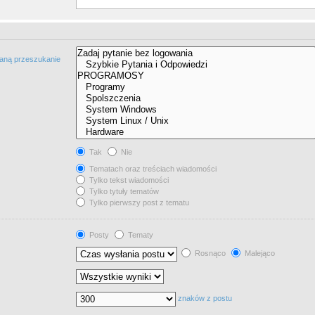
taną przeszukanie
Tak
Nie
Tematach oraz treściach wiadomości
Tylko tekst wiadomości
Tylko tytuły tematów
Tylko pierwszy post z tematu
Posty
Tematy
Rosnąco
Malejąco
znaków z postu