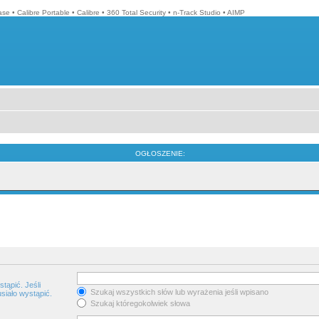
ase
•
Calibre Portable
•
Calibre
•
360 Total Security
•
n-Track Studio
•
AIMP
OGŁOSZENIE:
tąpić. Jeśli
Szukaj wszystkich słów lub wyrażenia jeśli wpisano
siało wystąpić.
Szukaj któregokolwiek słowa