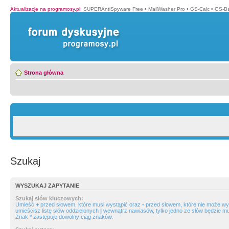
Aktualizacje na programosy.pl
:
SUPERAntiSpyware Free
•
MailWasher Pro
•
GS-Calc
•
GS-B
Strona główna
Szukaj
WYSZUKAJ ZAPYTANIE
Szukaj słów kluczowych:
Umieść
+
przed słowem, które musi wystąpić oraz
-
przed słowem, które nie może wys
umieścisz listę słów oddzielonych
|
wewnątrz nawiasów, tylko jedno ze słów będzie mu
Znak * zastępuje dowolny ciąg znaków.