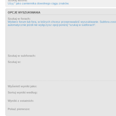
Szukaj autora:
Użyj * jako zamiennika dowolnego ciągu znaków.
OPCJE WYSZUKIWANIA
Szukaj w forach:
Wybierz forum lub fora, w których chcesz przeprowadzić wyszukiwanie. Subfora zos
automatycznie jeżeli nie wyłączysz opcji poniżej “szukaj w subforach“.
Szukaj w subforach:
Szukaj w:
Wyświetl wyniki jako:
Sortuj wyniki według:
Wyniki z ostatnich:
Pokaż pierwsze: