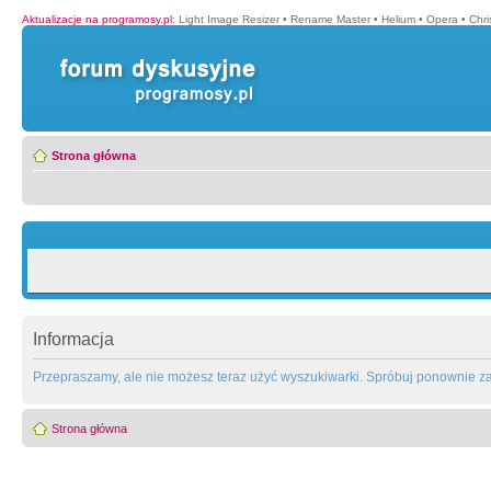
Aktualizacje na programosy.pl
:
Light Image Resizer
•
Rename Master
•
Helium
•
Opera
•
Chr
Strona główna
Informacja
Przepraszamy, ale nie możesz teraz użyć wyszukiwarki. Spróbuj ponownie za 
Strona główna