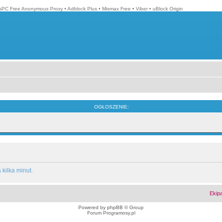
isPC Free Anonymous Proxy
•
Adblock Plus
•
Mixmax Free
•
Viber
•
uBlock Origin
OGŁOSZENIE:
kilka minut.
Ekip
Powered by
phpBB
© Group
Forum Programosy.pl