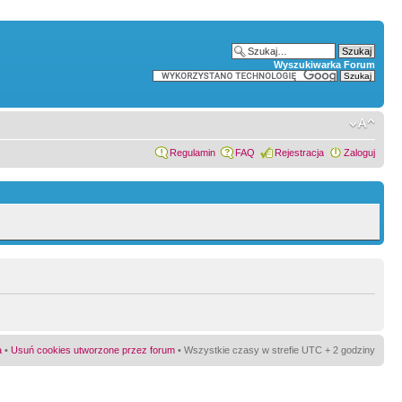
Wyszukiwarka Forum
Regulamin
FAQ
Rejestracja
Zaloguj
a
•
Usuń cookies utworzone przez forum
• Wszystkie czasy w strefie UTC + 2 godziny