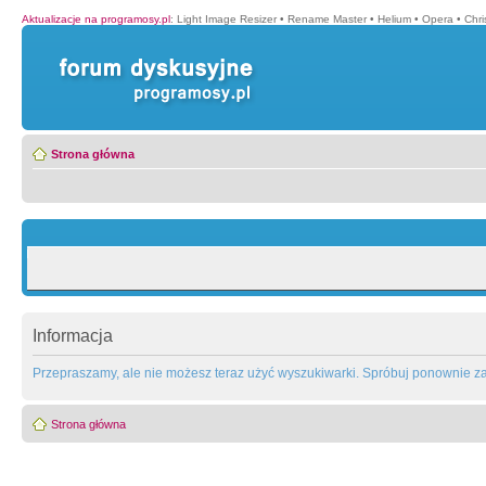
Aktualizacje na programosy.pl
:
Light Image Resizer
•
Rename Master
•
Helium
•
Opera
•
Chr
Strona główna
Informacja
Przepraszamy, ale nie możesz teraz użyć wyszukiwarki. Spróbuj ponownie za 
Strona główna