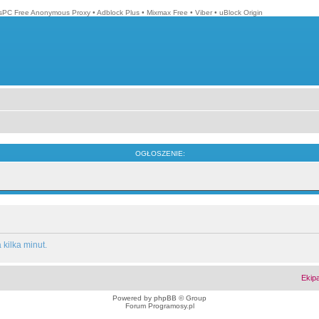
isPC Free Anonymous Proxy
•
Adblock Plus
•
Mixmax Free
•
Viber
•
uBlock Origin
OGŁOSZENIE:
kilka minut.
Ekip
Powered by
phpBB
© Group
Forum Programosy.pl