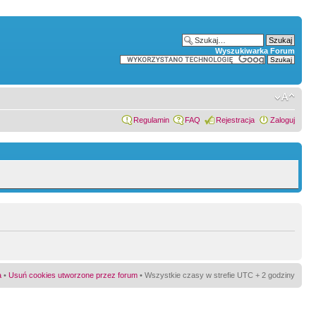
Wyszukiwarka Forum
Regulamin
FAQ
Rejestracja
Zaloguj
a
•
Usuń cookies utworzone przez forum
• Wszystkie czasy w strefie UTC + 2 godziny