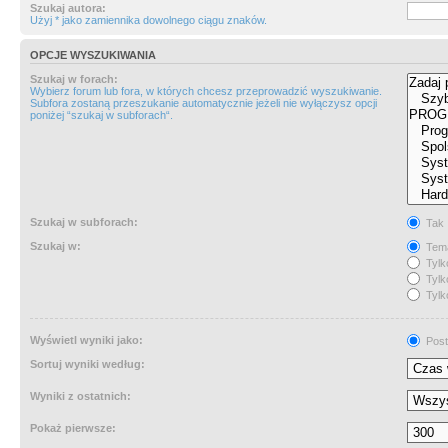
Szukaj autora:
Użyj * jako zamiennika dowolnego ciągu znaków.
OPCJE WYSZUKIWANIA
Szukaj w forach:
Wybierz forum lub fora, w których chcesz przeprowadzić wyszukiwanie.
Subfora zostaną przeszukanie automatycznie jeżeli nie wyłączysz opcji
poniżej “szukaj w subforach“.
Szukaj w subforach:
Tak
Szukaj w:
Tema
Tylk
Tylk
Tylk
Wyświetl wyniki jako:
Post
Sortuj wyniki według:
Wyniki z ostatnich:
Pokaż pierwsze: