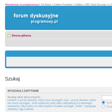
Aktualizacje na programosy.pl
:
GS-Base
•
Calibre Portable
•
Calibre
•
360 Total Security
•
n-
Strona główna
Szukaj
WYSZUKAJ ZAPYTANIE
Szukaj słów kluczowych:
Umieść
+
przed słowem, które musi wystąpić oraz
-
przed słowem, które
Szuk
nie może wystąpić. Jeśli umieścisz listę słów oddzielonych
|
wewnątrz
nawiasów, tylko jedno ze słów będzie musiało wystąpić. Znak * zastępuje
Szuk
dowolny ciąg znaków.