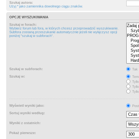
Szukaj autora:
Użyj * jako zamiennika dowolnego ciągu znaków.
OPCJE WYSZUKIWANIA
Szukaj w forach:
Wybierz forum lub fora, w których chcesz przeprowadzić wyszukiwanie.
Subfora zostaną przeszukanie automatycznie jeżeli nie wyłączysz opcji
poniżej “szukaj w subforach“.
Szukaj w subforach:
Tak
Szukaj w:
Tema
Tylk
Tylk
Tylk
Wyświetl wyniki jako:
Post
Sortuj wyniki według:
Wyniki z ostatnich:
Pokaż pierwsze: