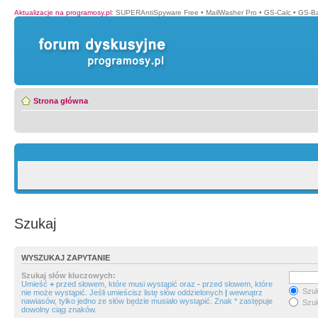
Aktualizacje na programosy.pl
:
SUPERAntiSpyware Free
•
MailWasher Pro
•
GS-Calc
•
GS-B
Strona główna
Szukaj
WYSZUKAJ ZAPYTANIE
Szukaj słów kluczowych:
Umieść
+
przed słowem, które musi wystąpić oraz
-
przed słowem, które
Szuk
nie może wystąpić. Jeśli umieścisz listę słów oddzielonych
|
wewnątrz
nawiasów, tylko jedno ze słów będzie musiało wystąpić. Znak * zastępuje
Szuk
dowolny ciąg znaków.