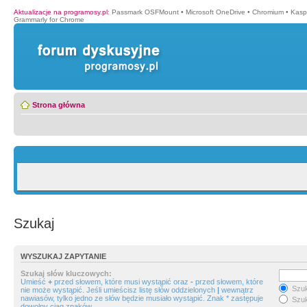
Aktualizacje na programosy.pl
:
Passmark OSFMount
•
Microsoft OneDrive
•
Chromium
•
Kasp
Grammarly for Chrome
Strona główna
Szukaj
WYSZUKAJ ZAPYTANIE
Szukaj słów kluczowych:
Umieść
+
przed słowem, które musi wystąpić oraz
-
przed słowem, które
Szuk
nie może wystąpić. Jeśli umieścisz listę słów oddzielonych
|
wewnątrz
nawiasów, tylko jedno ze słów będzie musiało wystąpić. Znak * zastępuje
Szuk
dowolny ciąg znaków.