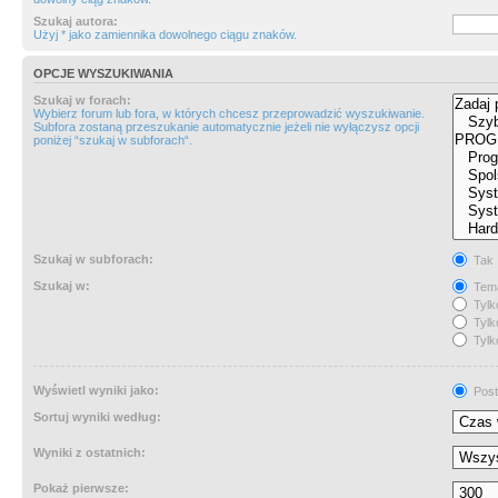
Szukaj autora:
Użyj * jako zamiennika dowolnego ciągu znaków.
OPCJE WYSZUKIWANIA
Szukaj w forach:
Wybierz forum lub fora, w których chcesz przeprowadzić wyszukiwanie.
Subfora zostaną przeszukanie automatycznie jeżeli nie wyłączysz opcji
poniżej “szukaj w subforach“.
Szukaj w subforach:
Tak
Szukaj w:
Tema
Tylk
Tylk
Tylk
Wyświetl wyniki jako:
Post
Sortuj wyniki według:
Wyniki z ostatnich:
Pokaż pierwsze: