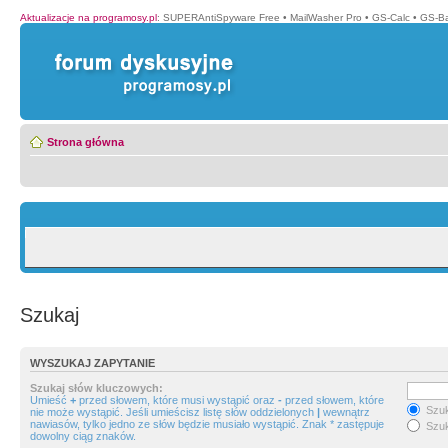
Aktualizacje na programosy.pl
:
SUPERAntiSpyware Free
•
MailWasher Pro
•
GS-Calc
•
GS-B
Strona główna
Szukaj
WYSZUKAJ ZAPYTANIE
Szukaj słów kluczowych:
Umieść
+
przed słowem, które musi wystąpić oraz
-
przed słowem, które
Szuk
nie może wystąpić. Jeśli umieścisz listę słów oddzielonych
|
wewnątrz
nawiasów, tylko jedno ze słów będzie musiało wystąpić. Znak * zastępuje
Szuk
dowolny ciąg znaków.