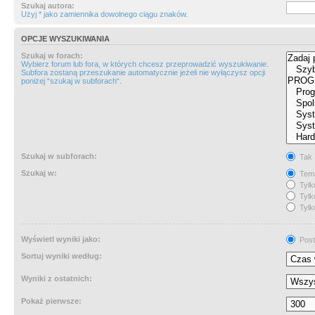
Szukaj autora:
Użyj * jako zamiennika dowolnego ciągu znaków.
OPCJE WYSZUKIWANIA
Szukaj w forach:
Wybierz forum lub fora, w których chcesz przeprowadzić wyszukiwanie.
Subfora zostaną przeszukanie automatycznie jeżeli nie wyłączysz opcji
poniżej “szukaj w subforach“.
Szukaj w subforach:
Tak
Szukaj w:
Tema
Tylk
Tylk
Tylk
Wyświetl wyniki jako:
Post
Sortuj wyniki według:
Wyniki z ostatnich:
Pokaż pierwsze: