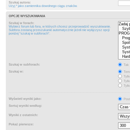
Szukaj autora:
Użyj * jako zamiennika dowolnego ciągu znaków.
OPCJE WYSZUKIWANIA
Szukaj w forach:
Wybierz forum lub fora, w których chcesz przeprowadzić wyszukiwanie.
Subfora zostaną przeszukanie automatycznie jeżeli nie wyłączysz opcji
poniżej “szukaj w subforach“.
Szukaj w subforach:
Tak
Szukaj w:
Tema
Tylk
Tylk
Tylk
Wyświetl wyniki jako:
Post
Sortuj wyniki według:
Wyniki z ostatnich:
Pokaż pierwsze: