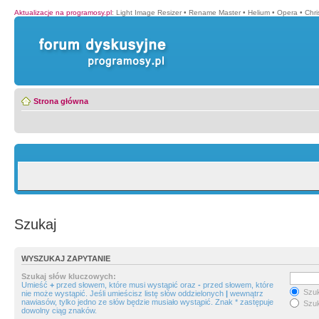
Aktualizacje na programosy.pl
:
Light Image Resizer
•
Rename Master
•
Helium
•
Opera
•
Chr
Strona główna
Szukaj
WYSZUKAJ ZAPYTANIE
Szukaj słów kluczowych:
Umieść
+
przed słowem, które musi wystąpić oraz
-
przed słowem, które
Szuk
nie może wystąpić. Jeśli umieścisz listę słów oddzielonych
|
wewnątrz
nawiasów, tylko jedno ze słów będzie musiało wystąpić. Znak * zastępuje
Szuk
dowolny ciąg znaków.