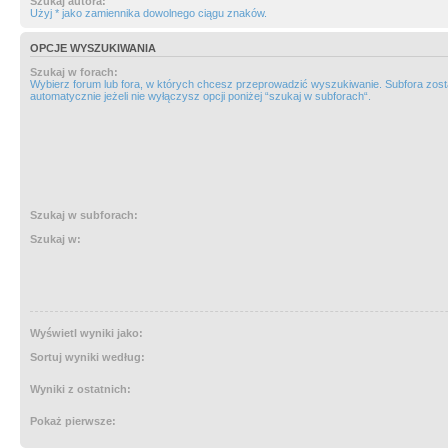
Szukaj autora:
Użyj * jako zamiennika dowolnego ciągu znaków.
OPCJE WYSZUKIWANIA
Szukaj w forach:
Wybierz forum lub fora, w których chcesz przeprowadzić wyszukiwanie. Subfora zos
automatycznie jeżeli nie wyłączysz opcji poniżej “szukaj w subforach“.
Szukaj w subforach:
Szukaj w:
Wyświetl wyniki jako:
Sortuj wyniki według:
Wyniki z ostatnich:
Pokaż pierwsze: