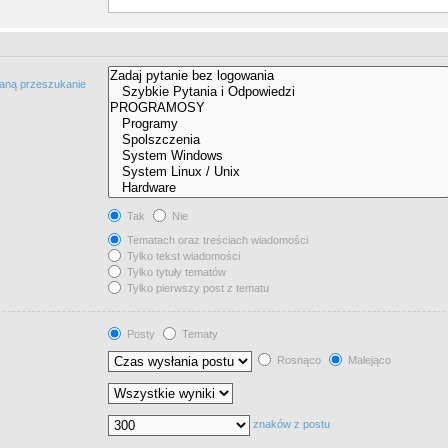
taną przeszukanie
Tak
Nie
Tematach oraz treściach wiadomości
Tylko tekst wiadomości
Tylko tytuły tematów
Tylko pierwszy post z tematu
Posty
Tematy
Rosnąco
Malejąco
znaków z postu