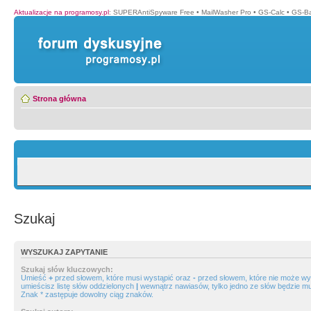
Aktualizacje na programosy.pl
:
SUPERAntiSpyware Free
•
MailWasher Pro
•
GS-Calc
•
GS-B
Strona główna
Szukaj
WYSZUKAJ ZAPYTANIE
Szukaj słów kluczowych:
Umieść
+
przed słowem, które musi wystąpić oraz
-
przed słowem, które nie może wys
umieścisz listę słów oddzielonych
|
wewnątrz nawiasów, tylko jedno ze słów będzie mu
Znak * zastępuje dowolny ciąg znaków.