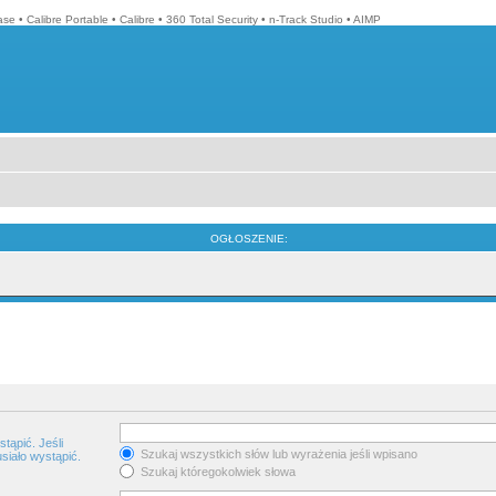
ase
•
Calibre Portable
•
Calibre
•
360 Total Security
•
n-Track Studio
•
AIMP
OGŁOSZENIE:
tąpić. Jeśli
Szukaj wszystkich słów lub wyrażenia jeśli wpisano
siało wystąpić.
Szukaj któregokolwiek słowa