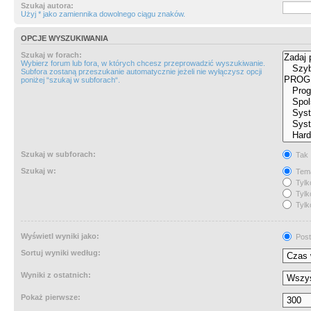
Szukaj autora:
Użyj * jako zamiennika dowolnego ciągu znaków.
OPCJE WYSZUKIWANIA
Szukaj w forach:
Wybierz forum lub fora, w których chcesz przeprowadzić wyszukiwanie.
Subfora zostaną przeszukanie automatycznie jeżeli nie wyłączysz opcji
poniżej “szukaj w subforach“.
Szukaj w subforach:
Tak
Szukaj w:
Tema
Tylk
Tylk
Tylk
Wyświetl wyniki jako:
Post
Sortuj wyniki według:
Wyniki z ostatnich:
Pokaż pierwsze: