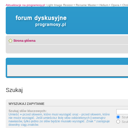
Aktualizacje na programosy.pl
:
Light Image Resizer
•
Rename Master
•
Helium
•
Opera
•
Chr
Strona główna
Szukaj
WYSZUKAJ ZAPYTANIE
Szukaj słów kluczowych:
Umieść
+
przed słowem, które musi wystąpić oraz
-
przed słowem, które
Szuk
nie może wystąpić. Jeśli umieścisz listę słów oddzielonych
|
wewnątrz
nawiasów, tylko jedno ze słów będzie musiało wystąpić. Znak * zastępuje
Szuk
dowolny ciąg znaków.