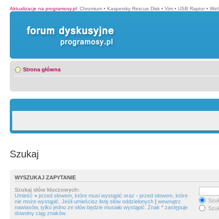
Aktualizacje na programosy.pl
:
Chromium
•
Kaspersky Rescue Disk
•
Vim
•
USB Raptor
•
Web
Strona główna
Szukaj
WYSZUKAJ ZAPYTANIE
Szukaj słów kluczowych:
Umieść
+
przed słowem, które musi wystąpić oraz
-
przed słowem, które
Szuk
nie może wystąpić. Jeśli umieścisz listę słów oddzielonych
|
wewnątrz
nawiasów, tylko jedno ze słów będzie musiało wystąpić. Znak * zastępuje
Szuk
dowolny ciąg znaków.