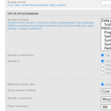
Szukaj autora:
Użyj * jako zamiennika dowolnego ciągu znaków.
OPCJE WYSZUKIWANIA
Szukaj w forach:
Wybierz forum lub fora, w których chcesz przeprowadzić wyszukiwanie.
Subfora zostaną przeszukanie automatycznie jeżeli nie wyłączysz opcji
poniżej “szukaj w subforach“.
Szukaj w subforach:
Tak
Szukaj w:
Tema
Tylk
Tylk
Tylk
Wyświetl wyniki jako:
Post
Sortuj wyniki według:
Wyniki z ostatnich:
Pokaż pierwsze: