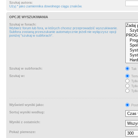
Szukaj autora:
Użyj * jako zamiennika dowolnego ciągu znaków.
OPCJE WYSZUKIWANIA
Szukaj w forach:
Wybierz forum lub fora, w których chcesz przeprowadzić wyszukiwanie.
Subfora zostaną przeszukanie automatycznie jeżeli nie wyłączysz opcji
poniżej “szukaj w subforach“.
Szukaj w subforach:
Tak
Szukaj w:
Tema
Tylk
Tylk
Tylk
Wyświetl wyniki jako:
Post
Sortuj wyniki według:
Wyniki z ostatnich:
Pokaż pierwsze: