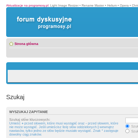
Aktualizacje na programosy.pl
:
Light Image Resizer
•
Rename Master
•
Helium
•
Opera
•
Chr
Strona główna
Szukaj
WYSZUKAJ ZAPYTANIE
Szukaj słów kluczowych:
Umieść
+
przed słowem, które musi wystąpić oraz
-
przed słowem, które
Szuk
nie może wystąpić. Jeśli umieścisz listę słów oddzielonych
|
wewnątrz
nawiasów, tylko jedno ze słów będzie musiało wystąpić. Znak * zastępuje
Szuk
dowolny ciąg znaków.