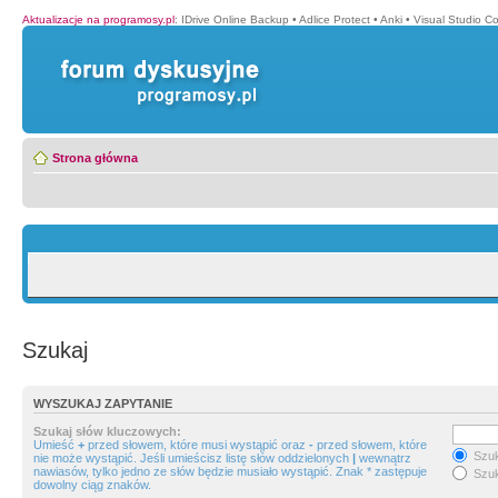
Aktualizacje na programosy.pl
:
IDrive Online Backup
•
Adlice Protect
•
Anki
•
Visual Studio C
Strona główna
Szukaj
WYSZUKAJ ZAPYTANIE
Szukaj słów kluczowych:
Umieść
+
przed słowem, które musi wystąpić oraz
-
przed słowem, które
Szuk
nie może wystąpić. Jeśli umieścisz listę słów oddzielonych
|
wewnątrz
nawiasów, tylko jedno ze słów będzie musiało wystąpić. Znak * zastępuje
Szuk
dowolny ciąg znaków.