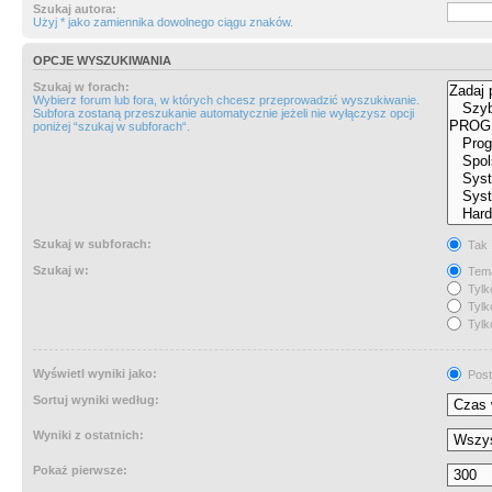
Szukaj autora:
Użyj * jako zamiennika dowolnego ciągu znaków.
OPCJE WYSZUKIWANIA
Szukaj w forach:
Wybierz forum lub fora, w których chcesz przeprowadzić wyszukiwanie.
Subfora zostaną przeszukanie automatycznie jeżeli nie wyłączysz opcji
poniżej “szukaj w subforach“.
Szukaj w subforach:
Tak
Szukaj w:
Tema
Tylk
Tylk
Tylk
Wyświetl wyniki jako:
Post
Sortuj wyniki według:
Wyniki z ostatnich:
Pokaż pierwsze: