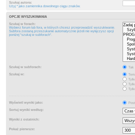
Szukaj autora:
Użyj * jako zamiennika dowolnego ciągu znaków.
OPCJE WYSZUKIWANIA
Szukaj w forach:
Wybierz forum lub fora, w których chcesz przeprowadzić wyszukiwanie.
Subfora zostaną przeszukanie automatycznie jeżeli nie wyłączysz opcji
poniżej “szukaj w subforach“.
Szukaj w subforach:
Tak
Szukaj w:
Tema
Tylk
Tylk
Tylk
Wyświetl wyniki jako:
Post
Sortuj wyniki według:
Wyniki z ostatnich:
Pokaż pierwsze: