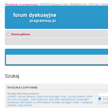
Aktualizacje na programosy.pl
:
SUPERAntiSpyware Free
•
MailWasher Pro
•
GS-Calc
•
GS-B
Strona główna
Szukaj
WYSZUKAJ ZAPYTANIE
Szukaj słów kluczowych:
Umieść
+
przed słowem, które musi wystąpić oraz
-
przed słowem, które
Szuk
nie może wystąpić. Jeśli umieścisz listę słów oddzielonych
|
wewnątrz
nawiasów, tylko jedno ze słów będzie musiało wystąpić. Znak * zastępuje
Szuk
dowolny ciąg znaków.