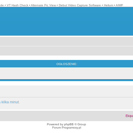
ode
•
VT Hash Check
•
Alternate Pic View
•
Debut Video Capture Software
•
Helium
•
AIMP
OGŁOSZENIE:
kilka minut.
Ekip
Powered by
phpBB
© Group
Forum Programosy.pl