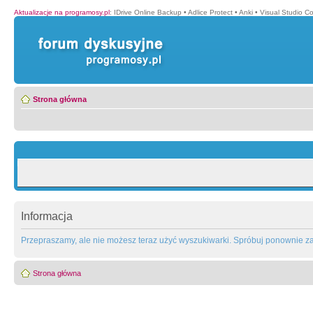
Aktualizacje na programosy.pl
:
IDrive Online Backup
•
Adlice Protect
•
Anki
•
Visual Studio C
Strona główna
Informacja
Przepraszamy, ale nie możesz teraz użyć wyszukiwarki. Spróbuj ponownie za 
Strona główna