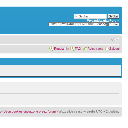
Wyszukiwarka Forum
Regulamin
FAQ
Rejestracja
Zaloguj
a
•
Usuń cookies utworzone przez forum
• Wszystkie czasy w strefie UTC + 2 godziny