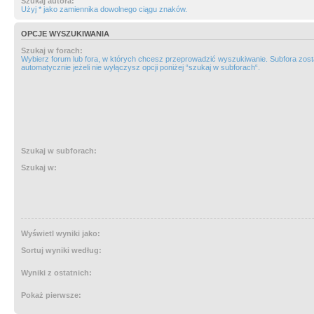
Szukaj autora:
Użyj * jako zamiennika dowolnego ciągu znaków.
OPCJE WYSZUKIWANIA
Szukaj w forach:
Wybierz forum lub fora, w których chcesz przeprowadzić wyszukiwanie. Subfora zos
automatycznie jeżeli nie wyłączysz opcji poniżej “szukaj w subforach“.
Szukaj w subforach:
Szukaj w:
Wyświetl wyniki jako:
Sortuj wyniki według:
Wyniki z ostatnich:
Pokaż pierwsze: