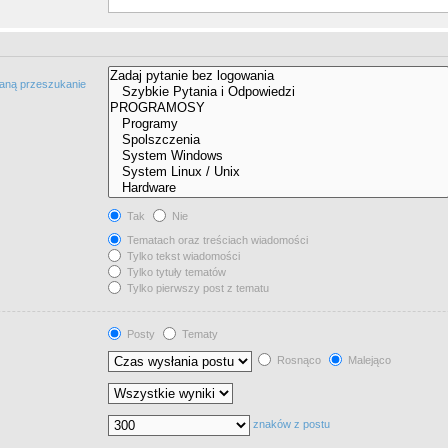
taną przeszukanie
Tak
Nie
Tematach oraz treściach wiadomości
Tylko tekst wiadomości
Tylko tytuły tematów
Tylko pierwszy post z tematu
Posty
Tematy
Rosnąco
Malejąco
znaków z postu