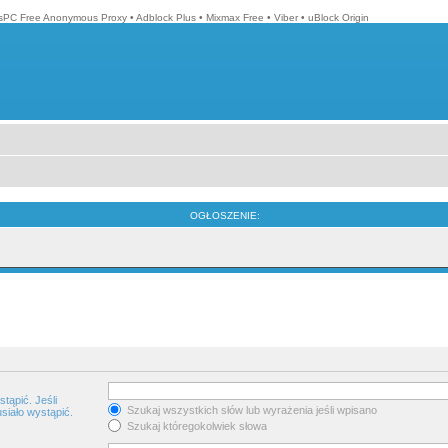
isPC Free Anonymous Proxy
•
Adblock Plus
•
Mixmax Free
•
Viber
•
uBlock Origin
OGŁOSZENIE:
tąpić. Jeśli
Szukaj wszystkich słów lub wyrażenia jeśli wpisano
siało wystąpić.
Szukaj któregokolwiek słowa