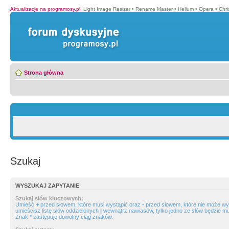
Aktualizacje na programosy.pl
:
Light Image Resizer
•
Rename Master
•
Helium
•
Opera
•
Chr
Strona główna
Szukaj
WYSZUKAJ ZAPYTANIE
Szukaj słów kluczowych:
Umieść
+
przed słowem, które musi wystąpić oraz
-
przed słowem, które nie może wys
umieścisz listę słów oddzielonych
|
wewnątrz nawiasów, tylko jedno ze słów będzie mu
Znak * zastępuje dowolny ciąg znaków.