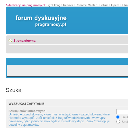
Aktualizacje na programosy.pl
:
Light Image Resizer
•
Rename Master
•
Helium
•
Opera
•
Chr
Strona główna
Szukaj
WYSZUKAJ ZAPYTANIE
Szukaj słów kluczowych:
Umieść
+
przed słowem, które musi wystąpić oraz
-
przed słowem, które
Szuk
nie może wystąpić. Jeśli umieścisz listę słów oddzielonych
|
wewnątrz
nawiasów, tylko jedno ze słów będzie musiało wystąpić. Znak * zastępuje
Szuk
dowolny ciąg znaków.