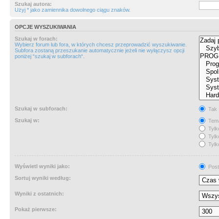
Szukaj autora:
Użyj * jako zamiennika dowolnego ciągu znaków.
OPCJE WYSZUKIWANIA
Szukaj w forach:
Wybierz forum lub fora, w których chcesz przeprowadzić wyszukiwanie.
Subfora zostaną przeszukanie automatycznie jeżeli nie wyłączysz opcji
poniżej “szukaj w subforach“.
Szukaj w subforach:
Tak
Szukaj w:
Tema
Tylk
Tylk
Tylk
Wyświetl wyniki jako:
Post
Sortuj wyniki według:
Wyniki z ostatnich:
Pokaż pierwsze: