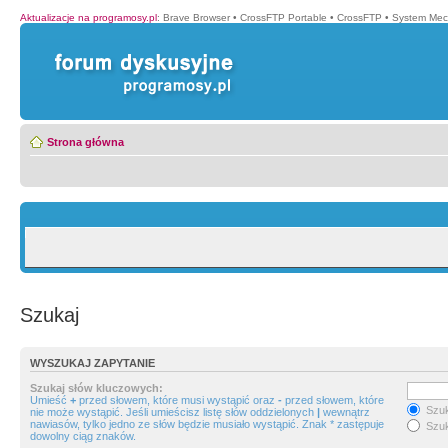
Aktualizacje na programosy.pl
:
Brave Browser
•
CrossFTP Portable
•
CrossFTP
•
System Mec
Strona główna
Szukaj
WYSZUKAJ ZAPYTANIE
Szukaj słów kluczowych:
Umieść
+
przed słowem, które musi wystąpić oraz
-
przed słowem, które
Szuk
nie może wystąpić. Jeśli umieścisz listę słów oddzielonych
|
wewnątrz
nawiasów, tylko jedno ze słów będzie musiało wystąpić. Znak * zastępuje
Szuk
dowolny ciąg znaków.