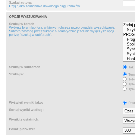
Szukaj autora:
Użyj * jako zamiennika dowolnego ciągu znaków.
OPCJE WYSZUKIWANIA
Szukaj w forach:
Wybierz forum lub fora, w których chcesz przeprowadzić wyszukiwanie.
Subfora zostaną przeszukanie automatycznie jeżeli nie wyłączysz opcji
poniżej “szukaj w subforach“.
Szukaj w subforach:
Tak
Szukaj w:
Tema
Tylk
Tylk
Tylk
Wyświetl wyniki jako:
Post
Sortuj wyniki według:
Wyniki z ostatnich:
Pokaż pierwsze: