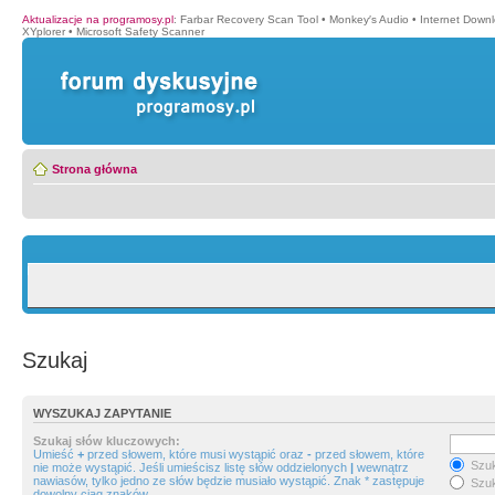
Aktualizacje na programosy.pl
:
Farbar Recovery Scan Tool
•
Monkey′s Audio
•
Internet Down
XYplorer
•
Microsoft Safety Scanner
Strona główna
Szukaj
WYSZUKAJ ZAPYTANIE
Szukaj słów kluczowych:
Umieść
+
przed słowem, które musi wystąpić oraz
-
przed słowem, które
Szuk
nie może wystąpić. Jeśli umieścisz listę słów oddzielonych
|
wewnątrz
nawiasów, tylko jedno ze słów będzie musiało wystąpić. Znak * zastępuje
Szuk
dowolny ciąg znaków.