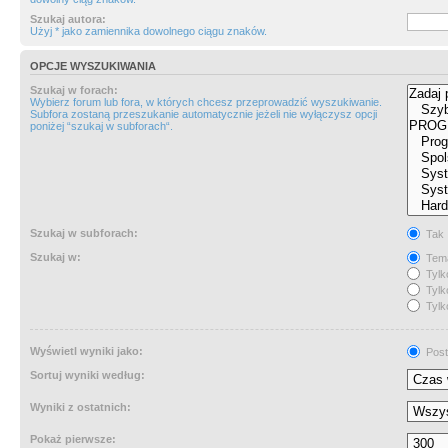
Szukaj autora:
Użyj * jako zamiennika dowolnego ciągu znaków.
OPCJE WYSZUKIWANIA
Szukaj w forach:
Wybierz forum lub fora, w których chcesz przeprowadzić wyszukiwanie.
Subfora zostaną przeszukanie automatycznie jeżeli nie wyłączysz opcji
poniżej “szukaj w subforach“.
Szukaj w subforach:
Tak
Szukaj w:
Tema
Tylk
Tylk
Tylk
Wyświetl wyniki jako:
Post
Sortuj wyniki według:
Wyniki z ostatnich:
Pokaż pierwsze: