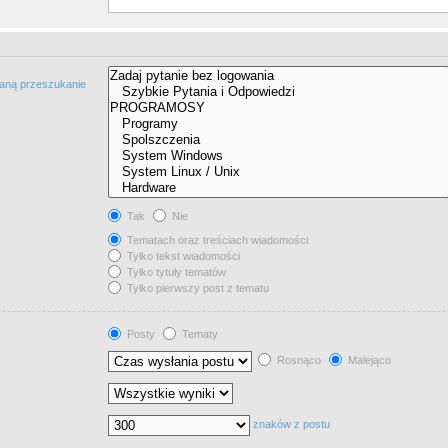
taną przeszukanie
Tak
Nie
Tematach oraz treściach wiadomości
Tylko tekst wiadomości
Tylko tytuły tematów
Tylko pierwszy post z tematu
Posty
Tematy
Rosnąco
Malejąco
znaków z postu