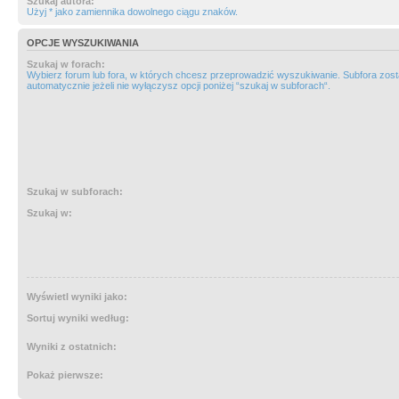
Szukaj autora:
Użyj * jako zamiennika dowolnego ciągu znaków.
OPCJE WYSZUKIWANIA
Szukaj w forach:
Wybierz forum lub fora, w których chcesz przeprowadzić wyszukiwanie. Subfora zos
automatycznie jeżeli nie wyłączysz opcji poniżej “szukaj w subforach“.
Szukaj w subforach:
Szukaj w:
Wyświetl wyniki jako:
Sortuj wyniki według:
Wyniki z ostatnich:
Pokaż pierwsze: