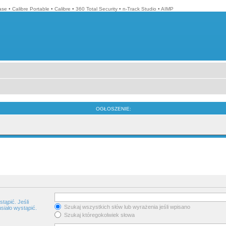
ase
•
Calibre Portable
•
Calibre
•
360 Total Security
•
n-Track Studio
•
AIMP
OGŁOSZENIE:
tąpić. Jeśli
Szukaj wszystkich słów lub wyrażenia jeśli wpisano
siało wystąpić.
Szukaj któregokolwiek słowa