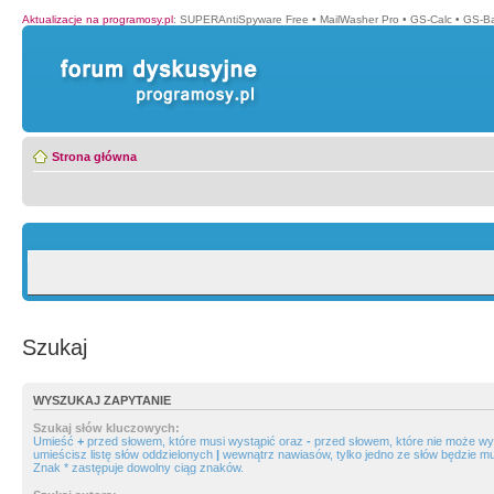
Aktualizacje na programosy.pl
:
SUPERAntiSpyware Free
•
MailWasher Pro
•
GS-Calc
•
GS-B
Strona główna
Szukaj
WYSZUKAJ ZAPYTANIE
Szukaj słów kluczowych:
Umieść
+
przed słowem, które musi wystąpić oraz
-
przed słowem, które nie może wys
umieścisz listę słów oddzielonych
|
wewnątrz nawiasów, tylko jedno ze słów będzie mu
Znak * zastępuje dowolny ciąg znaków.