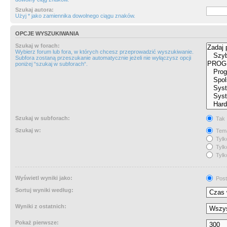
Szukaj autora:
Użyj * jako zamiennika dowolnego ciągu znaków.
OPCJE WYSZUKIWANIA
Szukaj w forach:
Wybierz forum lub fora, w których chcesz przeprowadzić wyszukiwanie.
Subfora zostaną przeszukanie automatycznie jeżeli nie wyłączysz opcji
poniżej “szukaj w subforach“.
Szukaj w subforach:
Tak
Szukaj w:
Tema
Tylk
Tylk
Tylk
Wyświetl wyniki jako:
Post
Sortuj wyniki według:
Wyniki z ostatnich:
Pokaż pierwsze: