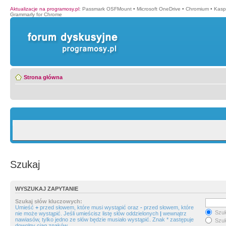
Aktualizacje na programosy.pl
:
Passmark OSFMount
•
Microsoft OneDrive
•
Chromium
•
Kasp
Grammarly for Chrome
Strona główna
Szukaj
WYSZUKAJ ZAPYTANIE
Szukaj słów kluczowych:
Umieść
+
przed słowem, które musi wystąpić oraz
-
przed słowem, które
Szuk
nie może wystąpić. Jeśli umieścisz listę słów oddzielonych
|
wewnątrz
nawiasów, tylko jedno ze słów będzie musiało wystąpić. Znak * zastępuje
Szuk
dowolny ciąg znaków.