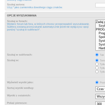
Szukaj autora:
Użyj * jako zamiennika dowolnego ciągu znaków.
OPCJE WYSZUKIWANIA
Szukaj w forach:
Wybierz forum lub fora, w których chcesz przeprowadzić wyszukiwanie.
Subfora zostaną przeszukanie automatycznie jeżeli nie wyłączysz opcji
poniżej “szukaj w subforach“.
Szukaj w subforach:
Tak
Szukaj w:
Tema
Tylk
Tylk
Tylk
Wyświetl wyniki jako:
Post
Sortuj wyniki według:
Wyniki z ostatnich:
Pokaż pierwsze: