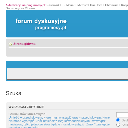
Aktualizacje na programosy.pl
:
Passmark OSFMount
•
Microsoft OneDrive
•
Chromium
•
Kasp
Grammarly for Chrome
Strona główna
Szukaj
WYSZUKAJ ZAPYTANIE
Szukaj słów kluczowych:
Umieść
+
przed słowem, które musi wystąpić oraz
-
przed słowem, które
Szuk
nie może wystąpić. Jeśli umieścisz listę słów oddzielonych
|
wewnątrz
nawiasów, tylko jedno ze słów będzie musiało wystąpić. Znak * zastępuje
Szuk
dowolny ciąg znaków.