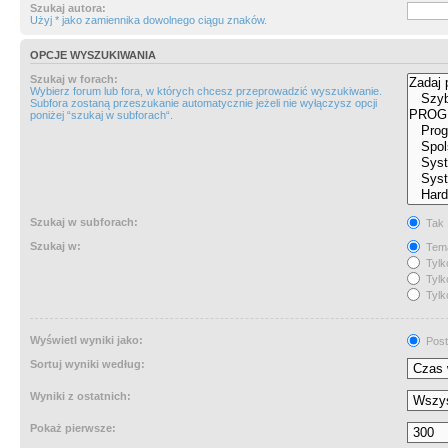
Szukaj autora:
Użyj * jako zamiennika dowolnego ciągu znaków.
OPCJE WYSZUKIWANIA
Szukaj w forach:
Wybierz forum lub fora, w których chcesz przeprowadzić wyszukiwanie.
Subfora zostaną przeszukanie automatycznie jeżeli nie wyłączysz opcji
poniżej “szukaj w subforach“.
Szukaj w subforach:
Tak
Szukaj w:
Tema
Tylk
Tylk
Tylk
Wyświetl wyniki jako:
Post
Sortuj wyniki według:
Wyniki z ostatnich:
Pokaż pierwsze: