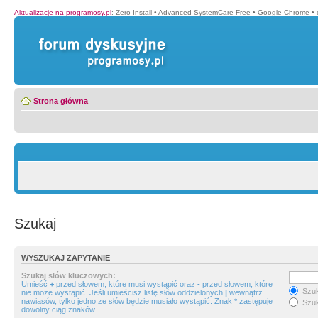
Aktualizacje na programosy.pl
:
Zero Install
•
Advanced SystemCare Free
•
Google Chrome
•
Strona główna
Szukaj
WYSZUKAJ ZAPYTANIE
Szukaj słów kluczowych:
Umieść
+
przed słowem, które musi wystąpić oraz
-
przed słowem, które
Szuk
nie może wystąpić. Jeśli umieścisz listę słów oddzielonych
|
wewnątrz
nawiasów, tylko jedno ze słów będzie musiało wystąpić. Znak * zastępuje
Szuk
dowolny ciąg znaków.