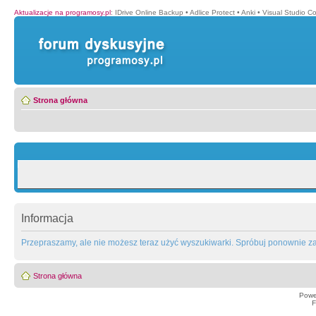
Aktualizacje na programosy.pl
:
IDrive Online Backup
•
Adlice Protect
•
Anki
•
Visual Studio C
Strona główna
Informacja
Przepraszamy, ale nie możesz teraz użyć wyszukiwarki. Spróbuj ponownie za 
Strona główna
Powe
F