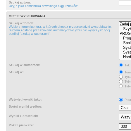
Szukaj autora:
Użyj * jako zamiennika dowolnego ciągu znaków.
OPCJE WYSZUKIWANIA
Szukaj w forach:
Wybierz forum lub fora, w których chcesz przeprowadzić wyszukiwanie.
Subfora zostaną przeszukanie automatycznie jeżeli nie wyłączysz opcji
poniżej “szukaj w subforach“.
Szukaj w subforach:
Tak
Szukaj w:
Tema
Tylk
Tylk
Tylk
Wyświetl wyniki jako:
Post
Sortuj wyniki według:
Wyniki z ostatnich:
Pokaż pierwsze: