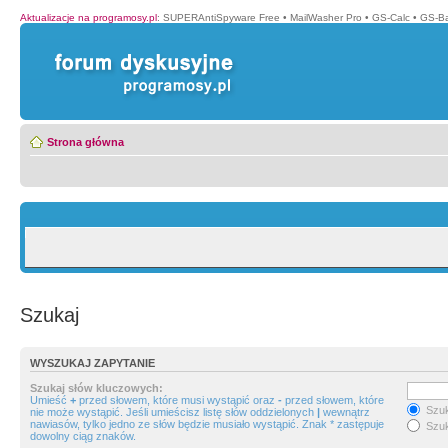
Aktualizacje na programosy.pl
:
SUPERAntiSpyware Free
•
MailWasher Pro
•
GS-Calc
•
GS-B
Strona główna
Szukaj
WYSZUKAJ ZAPYTANIE
Szukaj słów kluczowych:
Umieść
+
przed słowem, które musi wystąpić oraz
-
przed słowem, które
Szuk
nie może wystąpić. Jeśli umieścisz listę słów oddzielonych
|
wewnątrz
nawiasów, tylko jedno ze słów będzie musiało wystąpić. Znak * zastępuje
Szuk
dowolny ciąg znaków.