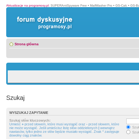
Aktualizacje na programosy.pl
:
SUPERAntiSpyware Free
•
MailWasher Pro
•
GS-Calc
•
GS-B
Strona główna
Szukaj
WYSZUKAJ ZAPYTANIE
Szukaj słów kluczowych:
Umieść
+
przed słowem, które musi wystąpić oraz
-
przed słowem, które
Szuk
nie może wystąpić. Jeśli umieścisz listę słów oddzielonych
|
wewnątrz
nawiasów, tylko jedno ze słów będzie musiało wystąpić. Znak * zastępuje
Szuk
dowolny ciąg znaków.