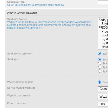
Szukaj autora:
Użyj * jako zamiennika dowolnego ciągu znaków.
OPCJE WYSZUKIWANIA
Szukaj w forach:
Wybierz forum lub fora, w których chcesz przeprowadzić wyszukiwanie.
Subfora zostaną przeszukanie automatycznie jeżeli nie wyłączysz opcji
poniżej “szukaj w subforach“.
Szukaj w subforach:
Tak
Szukaj w:
Tema
Tylk
Tylk
Tylk
Wyświetl wyniki jako:
Post
Sortuj wyniki według:
Wyniki z ostatnich:
Pokaż pierwsze: