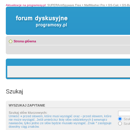
Aktualizacje na programosy.pl
:
SUPERAntiSpyware Free
•
MailWasher Pro
•
GS-Calc
•
GS-B
Strona główna
Szukaj
WYSZUKAJ ZAPYTANIE
Szukaj słów kluczowych:
Umieść
+
przed słowem, które musi wystąpić oraz
-
przed słowem, które
Szuk
nie może wystąpić. Jeśli umieścisz listę słów oddzielonych
|
wewnątrz
nawiasów, tylko jedno ze słów będzie musiało wystąpić. Znak * zastępuje
Szuk
dowolny ciąg znaków.