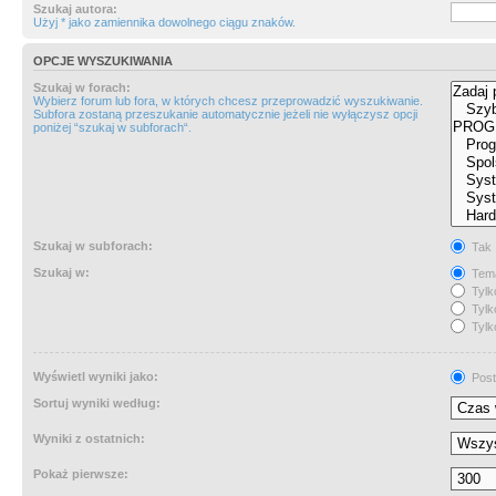
Szukaj autora:
Użyj * jako zamiennika dowolnego ciągu znaków.
OPCJE WYSZUKIWANIA
Szukaj w forach:
Wybierz forum lub fora, w których chcesz przeprowadzić wyszukiwanie.
Subfora zostaną przeszukanie automatycznie jeżeli nie wyłączysz opcji
poniżej “szukaj w subforach“.
Szukaj w subforach:
Tak
Szukaj w:
Tema
Tylk
Tylk
Tylk
Wyświetl wyniki jako:
Post
Sortuj wyniki według:
Wyniki z ostatnich:
Pokaż pierwsze: